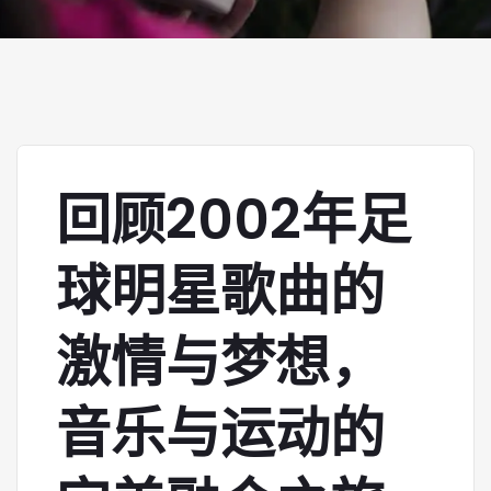
回顾2002年足
球明星歌曲的
激情与梦想，
音乐与运动的