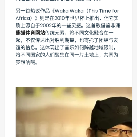
另一首热议作品《Waka Waka（This Time for
Africa）》则是在2010年世界杯上推出，但它实
质上源自于2002年的一些灵感。这首歌借鉴非洲
熊猫体育网站
传统元素，将不同文化融合在一
起，不仅传达出对胜利期望，也寄托了团结与友
谊的信息。这体现出了音乐如何跨越地域限制，
将不同国家的人们聚集在同一片土地上，共同为
梦想呐喊。