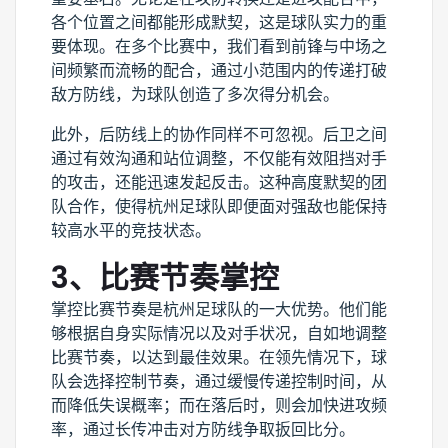
各个位置之间都能形成默契，这是球队实力的重
要体现。在多个比赛中，我们看到前锋与中场之
间频繁而流畅的配合，通过小范围内的传递打破
敌方防线，为球队创造了多次得分机会。
此外，后防线上的协作同样不可忽视。后卫之间
通过有效沟通和站位调整，不仅能有效阻挡对手
的攻击，还能迅速发起反击。这种高度默契的团
队合作，使得杭州足球队即便面对强敌也能保持
较高水平的竞技状态。
3、比赛节奏掌控
掌控比赛节奏是杭州足球队的一大优势。他们能
够根据自身实际情况以及对手状况，自如地调整
比赛节奏，以达到最佳效果。在领先情况下，球
队会选择控制节奏，通过缓慢传递控制时间，从
而降低失误概率；而在落后时，则会加快进攻频
率，通过长传冲击对方防线争取扳回比分。