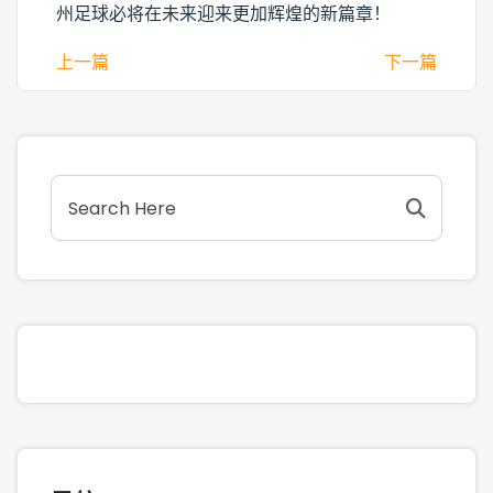
州足球必将在未来迎来更加辉煌的新篇章！
上一篇
下一篇