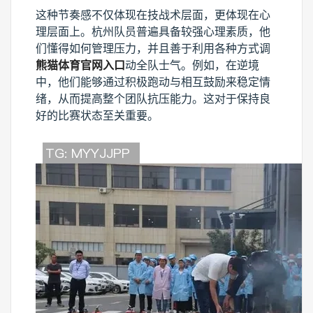
这种节奏感不仅体现在技战术层面，更体现在心
理层面上。杭州队员普遍具备较强心理素质，他
们懂得如何管理压力，并且善于利用各种方式调
熊猫体育官网入口
动全队士气。例如，在逆境
中，他们能够通过积极跑动与相互鼓励来稳定情
绪，从而提高整个团队抗压能力。这对于保持良
好的比赛状态至关重要。