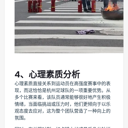
4、心理素质分析
心理素质直接关系到运动员在高强度赛事中的表
现，而这恰恰是杭州足球队的一项重要优势。从
多个比赛来看，该队员通常能够很好地产生积极
情绪，当面临挑战或压力时，他们更倾向于以乐
观态度去应对，这为整个团队营造了一种向上的
氛围。