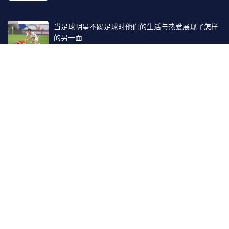
当足球明星不踢足球时他们的生活与热爱展现了怎样
的另一面
2026-01-20
找到我们
地址:
上海市崇明区横沙乡富民支路58号A3-4103室（上海横泰
经济开发区）
电话:
17187836786
邮箱:
favourable@163.com